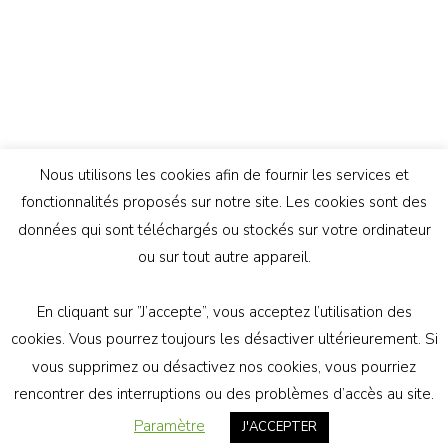
Nous utilisons les cookies afin de fournir les services et
fonctionnalités proposés sur notre site. Les cookies sont des
données qui sont téléchargés ou stockés sur votre ordinateur
ou sur tout autre appareil.
En cliquant sur ”J’accepte”, vous acceptez l’utilisation des
© Copyright 2026
Génération Athée
. Tous droits
cookies. Vous pourrez toujours les désactiver ultérieurement. Si
réservés.
Vilva | Développé par
Blossom Themes
.
vous supprimez ou désactivez nos cookies, vous pourriez
Propulsé par
WordPress
politique de confidentialité
rencontrer des interruptions ou des problèmes d’accès au site.
Paramètre
J'ACCEPTER