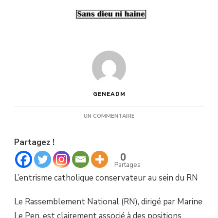
GENEADM
SUR
UN COMMENTAIRE
ATHÉES,
CHOISIR
Partagez !
LE
RN,
0
C’EST
Partages
CHOISIR
L’entrisme catholique conservateur au sein du RN
LE
CATHOLICISME
CONSERVATEUR.
Le Rassemblement National (RN), dirigé par Marine
Le Pen, est clairement associé à des positions