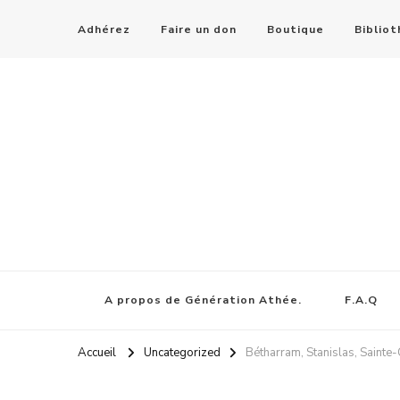
Adhérez
Faire un don
Boutique
Biblio
A propos de Génération Athée.
F.A.Q
Accueil
Uncategorized
Bétharram, Stanislas, Sainte