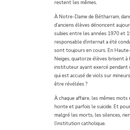
restent les mêmes.
SUR
BÉTHARRAM,
STANISLAS,
À Notre-Dame de Bétharram, dans 
SAINTE-
d’anciens élèves dénoncent aujour
CROIX…
JUGEONS
subies entre les années 1970 et 199
LES
responsable d’internat a été cond
VRAIS
COUPABLES.
sont toujours en cours. En Haute-
Neiges, quatorze élèves brisent à l
instituteur ayant exercé pendant 
qui est accusé de viols sur mineur
être révélées ?
À chaque affaire, les mêmes mots re
honte et parfois le suicide. Et pou
malgré les morts, les silences, ri
l’institution catholique.