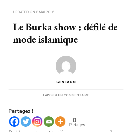
UPDATED ON
8 MAI 2016
Le Burka show : défilé de
mode islamique
GENEADM
SUR
LAISSER UN COMMENTAIRE
LE
BURKA
Partagez !
SHOW
:
0
DÉFILÉ
Partages
DE