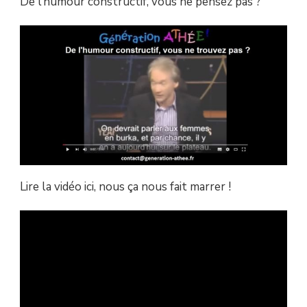
De l’humour constructif, vous ne pensez pas ?
MODE
ISLAMIQUE
Lire la vidéo ici, nous ça nous fait marrer !