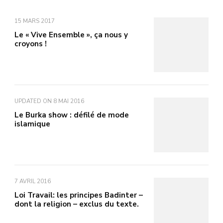
15 MARS 2017
Le « Vive Ensemble », ça nous y
croyons !
UPDATED ON
8 MAI 2016
Le Burka show : défilé de mode
islamique
7 AVRIL 2016
Loi Travail: les principes Badinter –
dont la religion – exclus du texte.