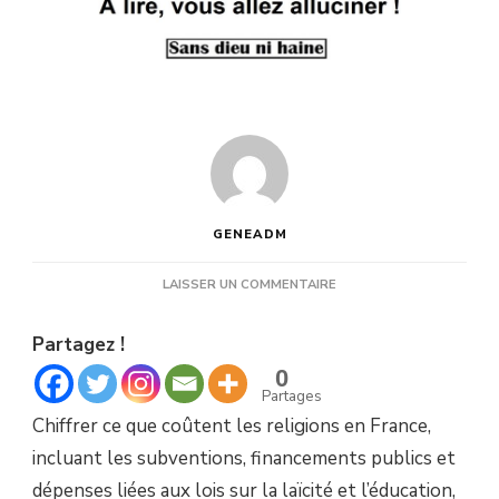
GENEADM
SUR
LAISSER UN COMMENTAIRE
CE
QUE
Partagez !
COÛTENT
LES
0
RELIGIONS
Partages
CHAQUE
Chiffrer ce que coûtent les religions en France,
ANNÉE
À
incluant les subventions, financements publics et
LA
dépenses liées aux lois sur la laïcité et l’éducation,
FRANCE