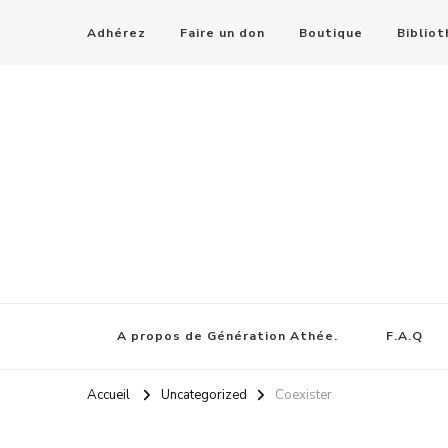
Adhérez
Faire un don
Boutique
Biblio
A propos de Génération Athée.
F.A.Q
Accueil
Uncategorized
Coexister