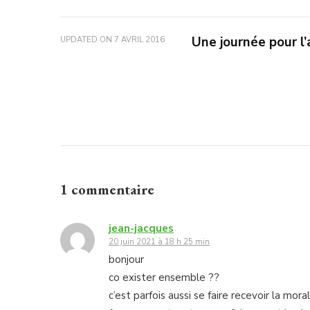
Une journée pour 
UPDATED ON
7 AVRIL 2016
1 commentaire
jean-jacques
20 juin 2021 à 18 h 25 min
bonjour
co exister ensemble ??
c’est parfois aussi se faire recevoir la mora