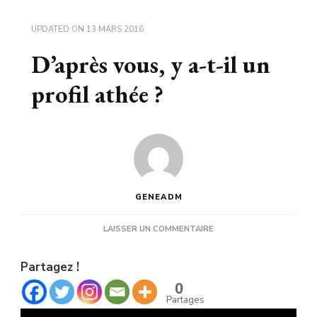
UPDATED ON
13 MARS 2016
D’après vous, y a-t-il un
profil athée ?
GENEADM
SUR
LAISSER UN COMMENTAIRE
D’APRÈS
VOUS,
Partagez !
Y
A-
0
T-
Partages
IL