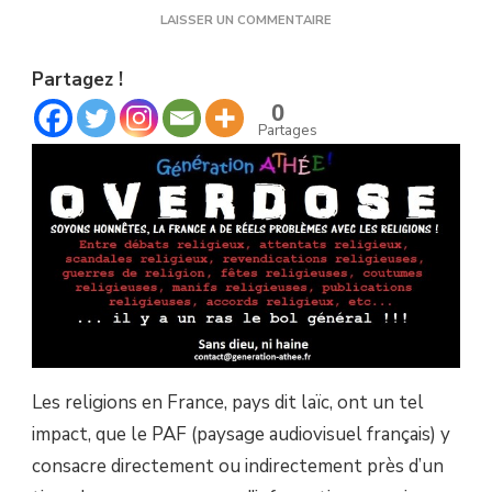
SUR
LAISSER UN COMMENTAIRE
OVERDOSE
:
Partagez !
SOYONS
HONNÊTES,
0
LA
Partages
FRANCE
A
DE
RÉELS
PROBLÈMES
AVEC
LES
RELIGIONS
!
Les religions en France, pays dit laïc, ont un tel
impact, que le PAF (paysage audiovisuel français) y
consacre directement ou indirectement près d’un