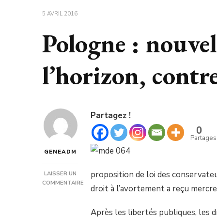
5 AVRIL 2016
Pologne : nouvel
l’horizon, contr
Partagez !
0
Partages
GENEADM
proposition de loi des conservateu
LAISSER UN
COMMENTAIRE
droit à l’avortement a reçu mercre
SUR
POLOGNE
:
Après les libertés publiques, les d