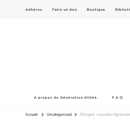
Adhérez
Faire un don
Boutique
Biblio
A propos de Génération Athée.
F.A.Q
Accueil
Uncategorized
Pologne : nouvelle régression 