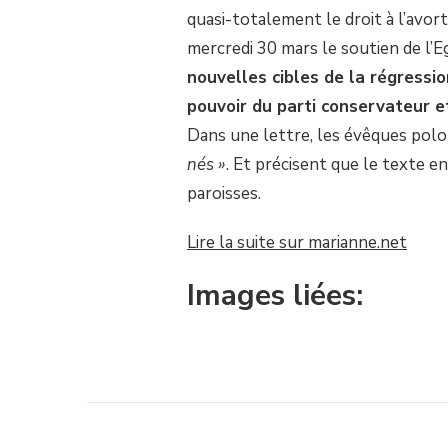
NOUVELLE
quasi-totalement le droit à l’avor
RÉGRESSION
À
mercredi 30 mars le soutien de l’
L’HORIZON,
nouvelles cibles de la régressio
CONTRE
L’IVG.
pouvoir du parti conservateur et
Dans une lettre, les évêques pol
nés »
. Et précisent que le texte e
paroisses.
Lire la suite sur marianne.net
Images liées: