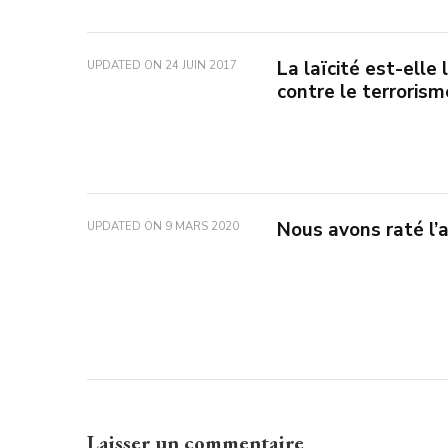
La laïcité est-elle
UPDATED ON
24 JUIN 2017
contre le terrorism
Nous avons raté l’a
UPDATED ON
9 MARS 2020
Laisser un commentaire