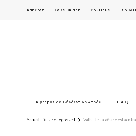
Adhérez
Faire un don
Boutique
Biblio
A propos de Génération Athée.
F.A.Q
Accueil
Uncategorized
Valls : le salafisme est «en tr