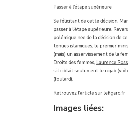
SUR
Passer à l’étape supérieure
VALLS
:
Se félicitant de cette décision, Man
LE
SALAFISME
passer à l’étape supérieure. Revenan
EST
«EN
polémique née de la décision de c
TRAIN
tenues islamiques
, le premier mini
DE
GAGNER
(mais) un asservissement de la fem
LA
Droits des femmes,
Laurence Ross
BATAILLE
IDÉOLOGIQUE
s’il ciblait seulement le niqab (voi
ET
(foulard).
CULTURELLE»
DE
L’ISLAM
Retrouvez l’article sur lefigaro.fr
EN
FRANCE
Images liées: