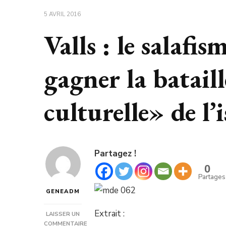
5 AVRIL 2016
Valls : le salafis
gagner la bataill
culturelle» de l
Partagez !
0
Partages
GENEADM
Extrait :
LAISSER UN
COMMENTAIRE