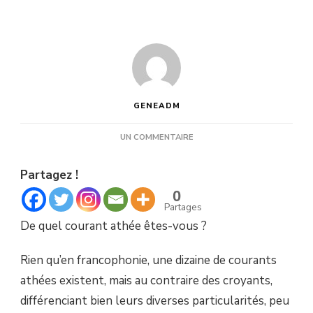
GENEADM
SUR
UN COMMENTAIRE
PUISQU’IL
N’Y
Partagez !
A
PAS
0
QU’UN
Partages
TYPE
De quel courant athée êtes-vous ?
D’ATHÉISME
Rien qu’en francophonie, une dizaine de courants
athées existent, mais au contraire des croyants,
différenciant bien leurs diverses particularités, peu