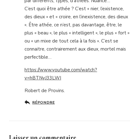
par différents, types, d’athées. Nuance…
C’est quoi être athée ? C’est « nier, l’existence,
des dieux » et « croire, en l’inexistence, des dieux
». Être athée, ce n’est, pas davantage, être, le
plus « beau », le plus « intelligent », le plus « fort »
ou « un mixe de tout cela à la fois ». C’est se
connaitre, contrairement aux dieux, mortel mais
perfectible…
https://www.youtube.com/watch?
v=hBTNyJ33LWI
Robert de Provins.
RÉPONDRE
Laisser un commentaire