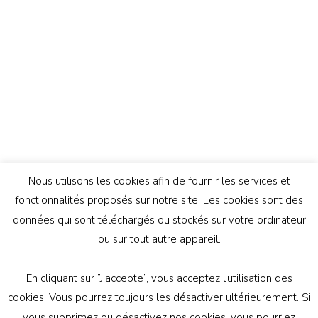
Nous utilisons les cookies afin de fournir les services et
fonctionnalités proposés sur notre site. Les cookies sont des
données qui sont téléchargés ou stockés sur votre ordinateur
ou sur tout autre appareil.
En cliquant sur ”J’accepte”, vous acceptez l’utilisation des
© Copyright 2026
Génération Athée
. Tous droits
cookies. Vous pourrez toujours les désactiver ultérieurement. Si
réservés.
Vilva | Développé par
Blossom Themes
.
vous supprimez ou désactivez nos cookies, vous pourriez