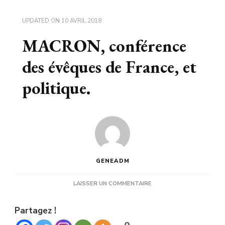
UPDATED ON
10 AVRIL 2018
MACRON, conférence
des évêques de France, et
politique.
GENEADM
SUR
LAISSER UN COMMENTAIRE
MACRON,
CONFÉRENCE
Partagez !
DES
ÉVÊQUES