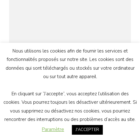
Nous utilisons les cookies afin de fournir les services et
fonctionnalités proposés sur notre site. Les cookies sont des
données qui sont téléchargés ou stockés sur votre ordinateur
ou sur tout autre appareil.
13 JANVIER 2018
En cliquant sur ”J’accepte”, vous acceptez l’utilisation des
RENCONTRE ENTRE GÉNÉRATION
cookies. Vous pourrez toujours les désactiver ultérieurement. Si
ATHÉE ET L’OBSERVATOIRE DE LA
vous supprimez ou désactivez nos cookies, vous pourriez
LAÏCITÉ.
rencontrer des interruptions ou des problèmes d’accès au site.
Paramètre
J'ACCEPTER
Partagez !