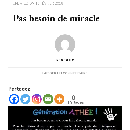
UPDATED ON
16 FÉVRIER 2018
Pas besoin de miracle
GENEADM
SUR
LAISSER UN COMMENTAIRE
PAS
BESOIN
Partagez !
DE
MIRACLE
0
Partages