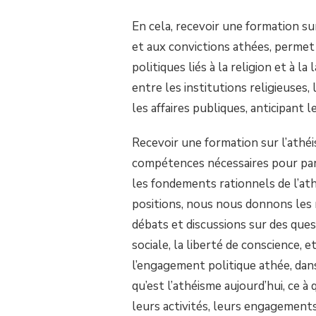
SUR
POURQUOI
En cela, recevoir une formation sur
SE
et aux convictions athées, perme
FORMER
AUX
politiques liés à la religion et à 
STRATÉGIES
entre les institutions religieuses,
D’INFLUENCES
POLITIQUES
les affaires publiques, anticipant l
ATHÉES
?
Recevoir une formation sur l’athéi
compétences nécessaires pour part
les fondements rationnels de l’at
positions, nous nous donnons les 
débats et discussions sur des questi
sociale, la liberté de conscience, 
l’engagement politique athée, da
qu’est l’athéisme aujourd’hui, ce à
leurs activités, leurs engagements