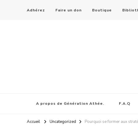
Adhérez
Faire un don
Boutique
Biblio
A propos de Génération Athée.
F.A.Q
Accueil
Uncategorized
Pourquoi se former aux straté