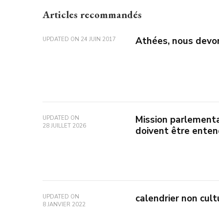
Articles recommandés
Athées, nous devon
UPDATED ON
24 JUIN 2017
Mission parlementai
UPDATED ON
28 JUILLET 2026
doivent être enten
calendrier non cult
UPDATED ON
8 JANVIER 2022