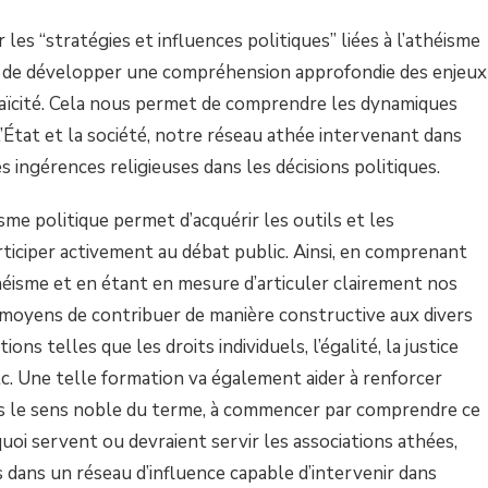
 les “stratégies et influences politiques” liées à l’athéisme
t de développer une compréhension approfondie des enjeux
la laïcité. Cela nous permet de comprendre les dynamiques
 l’État et la société, notre réseau athée intervenant dans
es ingérences religieuses dans les décisions politiques.
sme politique permet d’acquérir les outils et les
iciper activement au débat public. Ainsi, en comprenant
héisme et en étant en mesure d’articuler clairement nos
moyens de contribuer de manière constructive aux divers
ons telles que les droits individuels, l’égalité, la justice
etc. Une telle formation va également aider à renforcer
ns le sens noble du terme, à commencer par comprendre ce
 quoi servent ou devraient servir les associations athées,
 dans un réseau d’influence capable d’intervenir dans