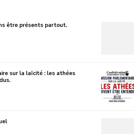
s être présents partout.
re sur la laïcité : les athées
dus.
uel