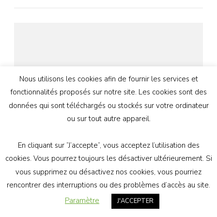
Nous utilisons les cookies afin de fournir les services et
fonctionnalités proposés sur notre site. Les cookies sont des
données qui sont téléchargés ou stockés sur votre ordinateur
ou sur tout autre appareil.
En cliquant sur ”J’accepte”, vous acceptez l’utilisation des
cookies. Vous pourrez toujours les désactiver ultérieurement. Si
10 DÉCEMBRE 2017
vous supprimez ou désactivez nos cookies, vous pourriez
Mais qui au sein de la laïcité, décide
rencontrer des interruptions ou des problèmes d’accès au site.
pour les athées ?
Paramètre
J'ACCEPTER