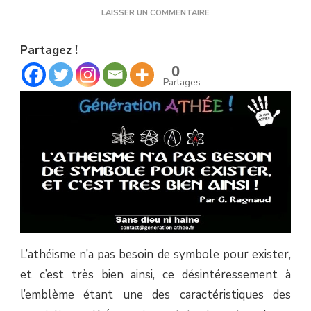
SUR
LAISSER UN COMMENTAIRE
L’ATHÉISME
N’A
Partagez !
PAS
BESOIN
0
DE
Partages
SYMBOLE
POUR
EXISTER,
ET
C’EST
TRÈS
BIEN
AINSI
!
L’athéisme n’a pas besoin de symbole pour exister,
et c’est très bien ainsi, ce désintéressement à
l’emblème étant une des caractéristiques des