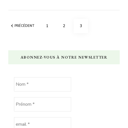
Pagination
PAGE
PAGE
PAGE
1
2
3
PRÉCÉDENT
des
publications
ABONNEZ-VOUS À NOTRE NEWSLETTER