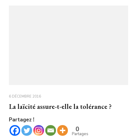
6 DÉCEMBRE 2016
La laïcité assure-t-elle la tolérance ?
Partagez !
0
Partages