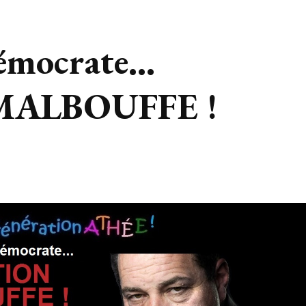
démocrate…
ALBOUFFE !