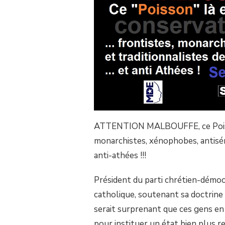
DÉMOCRATE…
ATTENTION
MALBOUFFE
!
ATTENTION MALBOUFFE, ce Poisso
monarchistes, xénophobes, antisémi
anti-athées !!!
Président du parti chrétien-démoc
catholique, soutenant sa doctrine r
serait surprenant que ces gens en 
pour instituer un état bien plus re