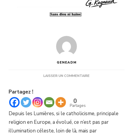
GENEADM
SUR
LAISSER UN COMMENTAIRE
DE
LA
Partagez !
TERRE
PLATE
0
À
Partages
LA
Depuis les Lumières, si le catholicisme, principale
LAÏCITÉ
:
religion en Europe, a évolué, ce n’est pas par
COMMENT
illumination céleste, loin de là, mais par
LES