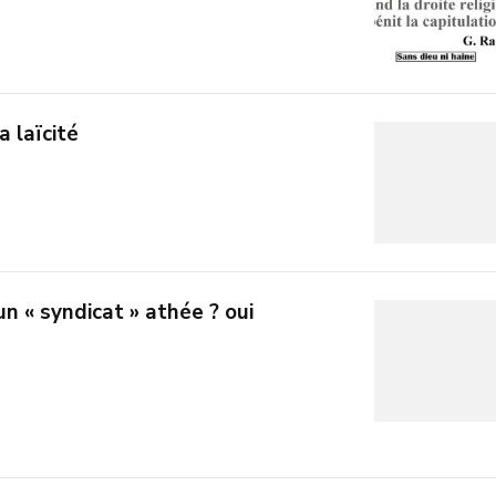
a laïcité
n « syndicat » athée ? oui