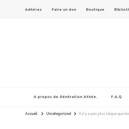
Adhérez
Faire un don
Boutique
Biblio
A propos de Génération Athée.
F.A.Q
Accueil
Uncategorized
Il n’y a pas plus laïque que le