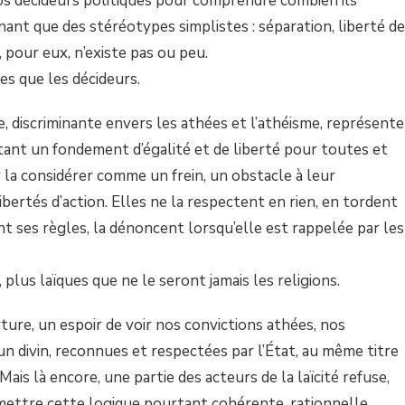
nos décideurs politiques pour comprendre combien ils
enant que des stéréotypes simplistes : séparation, liberté de
, pour eux, n’existe pas ou peu.
es que les décideurs.
ste, discriminante envers les athées et l’athéisme, représente
tant un fondement d’égalité et de liberté pour toutes et
ur la considérer comme un frein, un obstacle à leur
libertés d’action. Elles ne la respectent en rien, en tordent
nt ses règles, la dénoncent lorsqu’elle est rappelée par les
plus laïques que ne le seront jamais les religions.
rture, un espoir de voir nos convictions athées, nos
d’un divin, reconnues et respectées par l’État, au même titre
Mais là encore, une partie des acteurs de la laïcité refuse,
dmettre cette logique pourtant cohérente, rationnelle,