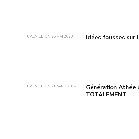
Idées fausses sur l
UPDATED ON
26 MAI 2020
Génération Athée u
UPDATED ON
21 AVRIL 2018
TOTALEMENT