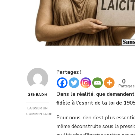
Partagez !
0
Partages
Dans la réalité, que demandent l
GENEADM
fidèle à l’esprit de la loi de 190
LAISSER UN
COMMENTAIRE
Pour nous, rien n’est plus essenti
SUR
IL
même déconstruite sous la pression s
N’Y