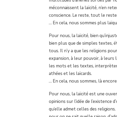
multitudes d’âneries sorties par 
A
PAS
méconnaissent la laïcité, n’en ret
PLUS
conscience. Le reste, tout le reste
LAÏQUE
QUE
… En cela, nous sommes plus laïqu
LES
ATHÉES.
Pour nous, la laïcité, bien qu’inju
bien plus que de simples textes, é
tous. Il n’y a que les religions po
expansion, à leur pouvoir, à leurs 
les mots et les textes, interprète
athées et les laïcards.
… En cela, nous sommes, là encore, 
Pour nous, la laïcité est une ouve
opinions sur l’idée de l’existence 
qu’elle admet celles des religions. 
pour on ne sait quelle raison, d’a