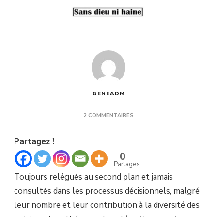
GENEADM
SUR
2 COMMENTAIRES
LES
ATHÉES,
Partagez !
CES
MEMBRES
0
ESSENTIELS
Partages
DE
Toujours relégués au second plan et jamais
LA
SOCIÉTÉ
consultés dans les processus décisionnels, malgré
CIVILE
leur nombre et leur contribution à la diversité des