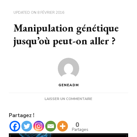
UPDATED ON
8 FÉVRIER 2016
Manipulation génétique
jusqu’où peut-on aller ?
GENEADM
SUR
LAISSER UN COMMENTAIRE
MANIPULATION
GÉNÉTIQUE
Partagez !
JUSQU’OÙ
PEUT-
0
ON
Partages
ALLER