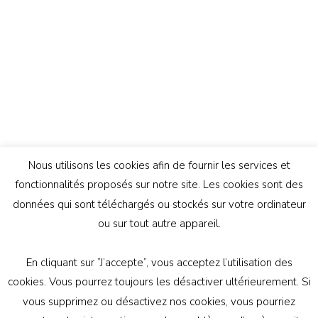
Nous utilisons les cookies afin de fournir les services et
fonctionnalités proposés sur notre site. Les cookies sont des
données qui sont téléchargés ou stockés sur votre ordinateur
ou sur tout autre appareil.
En cliquant sur ”J’accepte”, vous acceptez l’utilisation des
© Copyright 2026
Génération Athée
. Tous droits
cookies. Vous pourrez toujours les désactiver ultérieurement. Si
réservés.
Vilva | Développé par
Blossom Themes
.
vous supprimez ou désactivez nos cookies, vous pourriez
Propulsé par
WordPress
politique de confidentialité