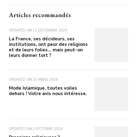
Articles recommandés
UPDATED ON
12 DÉCEMBRE 2020
La France, ses décideurs, ses
institutions, ont peur des religions
et de leurs folies… mais peut-on
leurs donner tort ?
UPDATED ON
31 MARS 2016
Mode Islamique, toutes voiles
dehors ! Votre avis nous intéresse.
UPDATED ON
1 OCTOBRE 2018