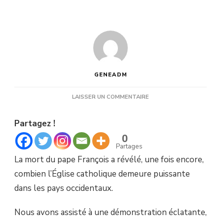
GENEADM
SUR
LAISSER UN COMMENTAIRE
MORT
DU
Partagez !
PAPE
:
0
LA
Partages
PUISSANCE
La mort du pape François a révélé, une fois encore,
DE
L’ÉGLISE
combien l’Église catholique demeure puissante
CATHOLIQUE.
dans les pays occidentaux.
Nous avons assisté à une démonstration éclatante,