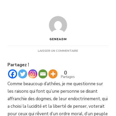
GENEADM
SUR
LAISSER UN COMMENTAIRE
PARADOXE
:
Partagez !
CES
ATHÉES
0
QUI
Partages
SE
Comme beaucoup d’athées, je me questionne sur
TOURNENT
VERS
les raisons qui font qu’une personne se disant
L’EXTRÊME
affranchie des dogmes, de leur endoctrinement, qui
DROITE.
a choisi la lucidité et la liberté de penser, voterait
pour ceux qui rêvent d’un ordre moral, d’un peuple