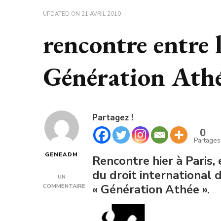
UPDATED ON
21 AVRIL 2019
rencontre entre 
Génération Athé
Partagez !
0
Partages
GENEADM
Rencontre hier à Paris,
du droit international 
UN
« Génération Athée ».
COMMENTAIRE
SUR
RENCONTRE
ENTRE