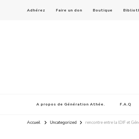
Adhérez
Faire un don
Boutique
Biblio
A propos de Génération Athée.
F.A.Q
Accueil
Uncategorized
rencontre entre la lDIF et Gén