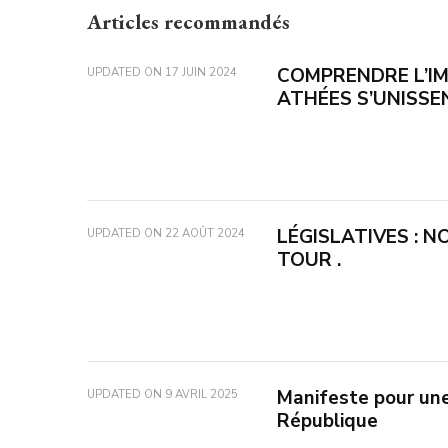
Articles recommandés
COMPRENDRE L’I
UPDATED ON
17 JUIN 2024
ATHÉES S’UNISSE
LÉGISLATIVES : N
UPDATED ON
22 AOÛT 2024
TOUR .
Manifeste pour une
UPDATED ON
9 AVRIL 2025
République