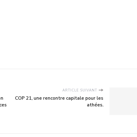
ARTICLE SUIVANT
en
COP 21, une rencontre capitale pour les
ces
athées.