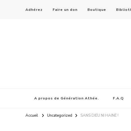
Adhérez
Faire un don
Boutique
Biblio
A propos de Génération Athée.
F.A.Q
Accueil
Uncategorized
SANS DIEU NI HAINE !