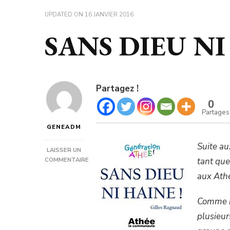
UPDATED ON
16 JANVIER 2016
SANS DIEU NI
Partagez !
0
Partages
GENEADM
Suite au
LAISSER UN
tant que
COMMENTAIRE
SUR
aux Ath
SANS
DIEU
NI
Comme be
HAINE
plusieu
!