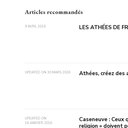
Articles recommandés
LES ATHÉES DE FR
9 AVRIL 2016
Athées, créez des a
UPDATED ON
30 MARS 2026
Caseneuve : Ceux qu
UPDATED ON
16 JANVIER 2016
religion » doivent 