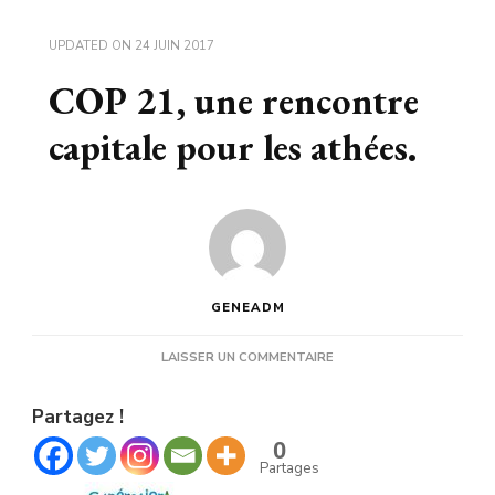
UPDATED ON
24 JUIN 2017
COP 21, une rencontre
capitale pour les athées.
GENEADM
SUR
LAISSER UN COMMENTAIRE
COP
21,
Partagez !
UNE
RENCONTRE
0
CAPITALE
Partages
POUR