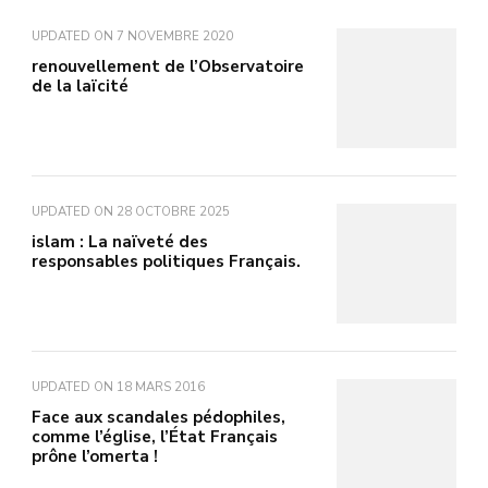
UPDATED ON
7 NOVEMBRE 2020
renouvellement de l’Observatoire
de la laïcité
UPDATED ON
28 OCTOBRE 2025
islam : La naïveté des
responsables politiques Français.
UPDATED ON
18 MARS 2016
Face aux scandales pédophiles,
comme l’église, l’État Français
prône l’omerta !