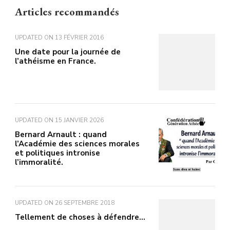
Articles recommandés
UPDATED ON
13 FÉVRIER 2016
Une date pour la journée de
l’athéisme en France.
UPDATED ON
15 JANVIER 2026
Bernard Arnault : quand
l’Académie des sciences morales
et politiques intronise
l’immoralité.
UPDATED ON
26 SEPTEMBRE 2018
Tellement de choses à défendre…