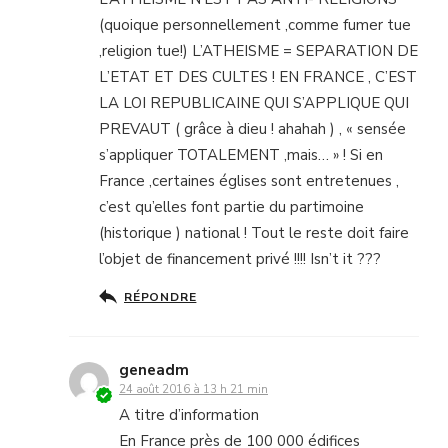
(quoique personnellement ,comme fumer tue
,religion tue!) L’ATHEISME = SEPARATION DE
L’ETAT ET DES CULTES ! EN FRANCE , C’EST
LA LOI REPUBLICAINE QUI S’APPLIQUE QUI
PREVAUT ( grâce à dieu ! ahahah ) , « sensée
s’appliquer TOTALEMENT ,mais… » ! Si en
France ,certaines églises sont entretenues ,
c’est qu’elles font partie du partimoine
(historique ) national ! Tout le reste doit faire
l’objet de financement privé !!!! Isn’t it ???
RÉPONDRE
geneadm
24 août 2016 à 13 h 21 min
A titre d’information
En France près de 100 000 édifices