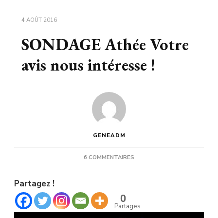
4 AOÛT 2016
SONDAGE Athée Votre
avis nous intéresse !
GENEADM
SUR
6 COMMENTAIRES
SONDAGE
ATHÉE
Partagez !
VOTRE
AVIS
0
NOUS
Partages
INTÉRESSE