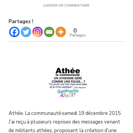
SUR
LAISSER UN COMMENTAIRE
UN
ATHEISME
Partagez !
GÉRÉ
COMME
0
UNE
Partages
EGLISE…
?
CE
SERAIT
UNE
TRÈS
MAUVAISE
IDÉE,
ET
JE
M’EN
EXPLIQUE.
Athée. La communauté
·
samedi 19 décembre 2015
J’ai reçu à plusieurs reprises des messages venant
de militants athées, proposant la création d’une