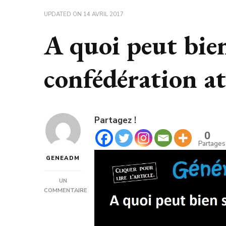
UPDATED ON
14 AVRIL 2017
A quoi peut bien
confédération at
Partagez !
0
Partages
GENEADM
UN
COMMENTAIRE
SUR
A
QUOI