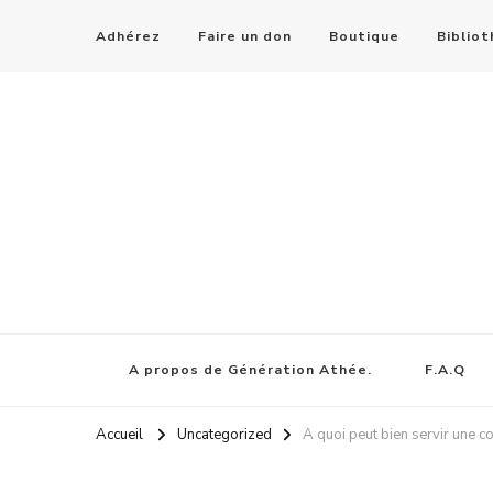
Adhérez
Faire un don
Boutique
Biblio
A propos de Génération Athée.
F.A.Q
Accueil
Uncategorized
A quoi peut bien servir une c