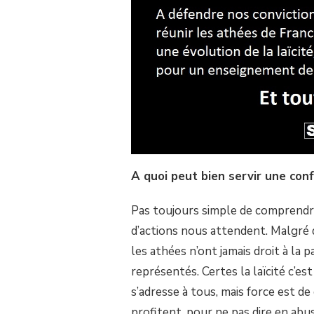
PEUT
BIEN
SERVIR
UNE
CONFÉDÉRATION
ATHÉE
?
A quoi peut bien servir une con
Pas toujours simple de comprendr
d’actions nous attendent. Malgré 
les athées n’ont jamais droit à la
représentés. Certes la laïcité c’est
s’adresse à tous, mais force est de
profitent, pour ne pas dire en abu