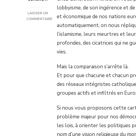
lobbyisme, de son ingérence et de s
LAISSER UN
et économique de nos nations euro
COMMENTAIRE
automatiquement, on nous réplique
SUR
CARTOGRAPHIE
l’islamisme, leurs meurtres et leur
DES
PRINCIPAUX
profondes, des cicatrices qui ne g
GROUPES
vies.
INTÉGRISTES
CATHOLIQUES
EN
Mais la comparaison s’arrête là.
EUROPE
Et pour que chacune et chacun pre
des réseaux intégristes catholiqu
groupes actifs et infiltrés en Euro
Si nous vous proposons cette cart
problème majeur pour nos démocrati
les lois, à orienter les politiques 
nom d’une vision religieuse du mo