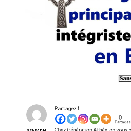
Partagez !
0
Partages
Chez Génération Athée, on vous pa
GENEADM