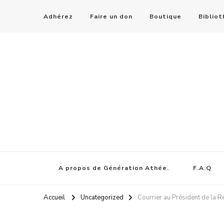
Adhérez
Faire un don
Boutique
Biblio
A propos de Génération Athée.
F.A.Q
Accueil
Uncategorized
Courrier au Président de la Ré