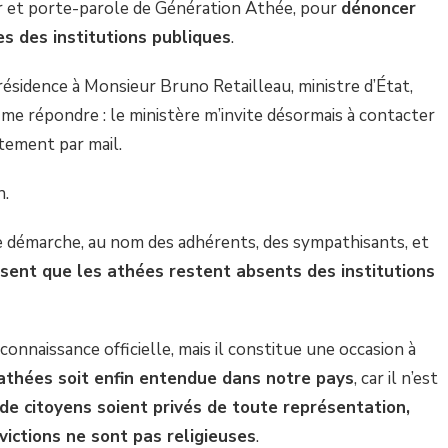
r et porte-parole de Génération Athée, pour
dénoncer
es des institutions publiques
.
présidence à Monsieur Bruno Retailleau, ministre d’État,
de me répondre : le ministère m’invite désormais à contacter
tement par mail.
n.
te démarche, au nom des adhérents, des sympathisants, et
usent que les athées restent absents des institutions
onnaissance officielle, mais il constitue une occasion à
 athées soit enfin entendue dans notre pays
, car il n’est
 de citoyens soient privés de toute représentation,
ictions ne sont pas religieuses
.