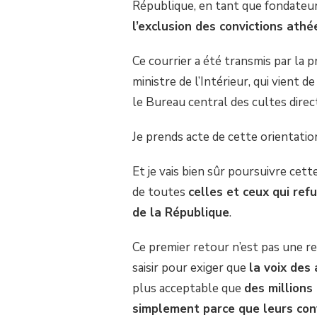
République, en tant que fondateu
SUR
COURRIER
l’exclusion des convictions athé
AU
PRÉSIDENT
Ce courrier a été transmis par la 
DE
LA
ministre de l’Intérieur, qui vient 
RÉPUBLIQUE
le Bureau central des cultes direc
:
LA
RÉPONSE
Je prends acte de cette orientatio
DE
L’ÉTAT.
Et je vais bien sûr poursuivre cet
de toutes
celles et ceux qui ref
de la République
.
Ce premier retour n’est pas une rec
saisir pour exiger que
la voix des
plus acceptable que
des millions
simplement parce que leurs conv