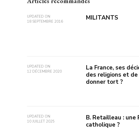
Articles recommandés
MILITANTS
UPDATED ON
18 SEPTEMBRE 2016
La France, ses déci
UPDATED ON
12 DÉCEMBRE 2020
des religions et de
donner tort ?
B. Retailleau : une
UPDATED ON
10 JUILLET 2025
catholique ?