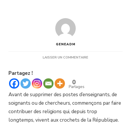
GENEADM
SUR
LAISSER UN COMMENTAIRE
DÉFICIT
PUBLIC
Partagez !
:
QUE
0
MR
Partages
BAYROU
Avant de supprimer des postes d’enseignants, de
FASSE
PAYER
soignants ou de chercheurs, commençons par faire
LES
contribuer des religions qui, depuis trop
RELIGIONS
longtemps, vivent aux crochets de la République.