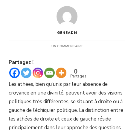
GENEADM
SUR
UN COMMENTAIRE
ET
VOUS,
Partagez !
ATHÉE
DE
0
DROITE
Partages
OU
Les athées, bien qu’unis par leur absence de
ATHÉE
DE
croyance en une divinité, peuvent avoir des visions
GAUCHE ?
politiques très différentes, se situant à droite ou à
gauche de l’échiquier politique. La distinction entre
les athées de droite et ceux de gauche réside
principalement dans leur approche des questions