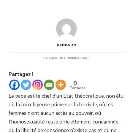
GENEADM
SUR
LAISSER UN COMMENTAIRE
LA
FRANCE
Partagez !
FACE
À
0
LA
Partages
VISITE
Le pape est le chef d’un État théocratique, non élu,
DU
PAPE
où la loi religieuse prime sur la loi civile, où les
:
femmes n’ont aucun accès au pouvoir, où
UN
ENJEU
l’homosexualité reste officiellement condamnée,
RÉPUBLICAIN
où la liberté de conscience n’existe pas et où ne
MAJEUR