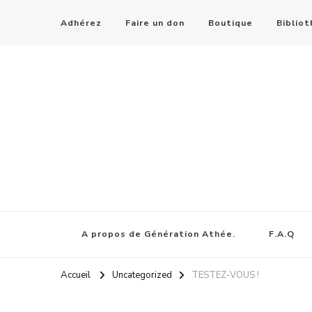
Adhérez
Faire un don
Boutique
Biblio
A propos de Génération Athée.
F.A.Q
Accueil
Uncategorized
TESTEZ-VOUS !