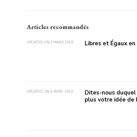
Articles recommandés
Libres et Égaux en 
UPDATED ON
1 MARS 2019
Dites-nous duquel 
UPDATED ON
6 AVRIL 2019
plus votre idée de 