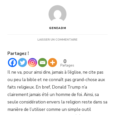
GENEADM
SUR
LAISSER UN COMMENTAIRE
TRUMP,
CE
Partagez !
NON-
CROYANT
0
FOU
Partages
DE
Il ne va, pour ainsi dire, jamais à l’église, ne cite pas
DIEU
ou peu la bible et ne connaît pas grand-chose aux
faits religieux. En bref, Donald Trump n’a
clairement jamais été un homme de foi. Ainsi, sa
seule considération envers la religion reste dans sa
manière de l’utiliser comme un simple outil