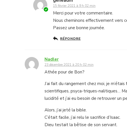
geneadm
15 février 2021 à 9 h 02 min
Merci pour votre commentaire.
Nous cheminons effectivement vers ce
Passez une bonne journée.
RÉPONDRE
Nadler
23 décembre 2021 à 20 h 02 min
Athée pour de Bon?
J’ai fait du rangement chez moi, je m’étais 
scientifiques, psyca-triques-nalitiques… Ma
lucidité et j’ai eu besoin de retrouver un p
Alors, j’ai jeté la bible.
C’était facile, j’ai relu le sacrifice d’Isaac.
Dieu testait la bêtise de son servant.