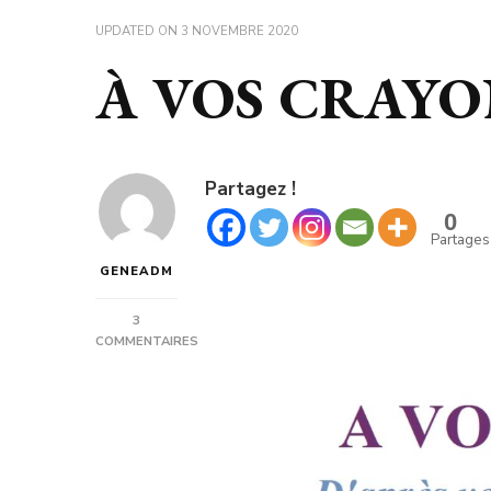
UPDATED ON
3 NOVEMBRE 2020
À VOS CRAYO
Partagez !
0
Partages
GENEADM
3
COMMENTAIRES
SUR
À
VOS
CRAYONS