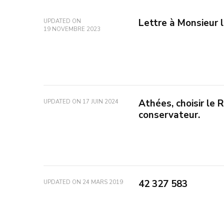
Lettre à Monsieur 
UPDATED ON
19 NOVEMBRE 2023
Athées, choisir le R
UPDATED ON
17 JUIN 2024
conservateur.
42 327 583
UPDATED ON
24 MARS 2019