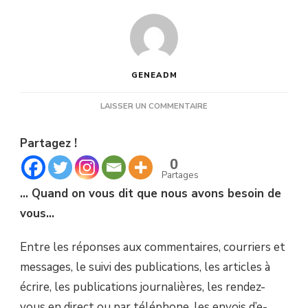
GENEADM
SUR
LAISSER UN COMMENTAIRE
NOUS
AVONS
Partagez !
BEAUCOUP
DE
0
RETARD
Partages
DANS
… Quand on vous dit que nous avons besoin de
NOTRE
TRAVAIL.
vous…
Entre les réponses aux commentaires, courriers et
messages, le suivi des publications, les articles à
écrire, les publications journalières, les rendez-
vous en direct ou par téléphone, les envois d’e-