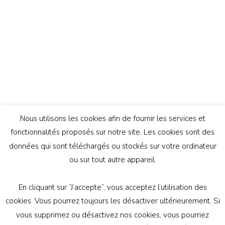
Nous utilisons les cookies afin de fournir les services et
fonctionnalités proposés sur notre site. Les cookies sont des
données qui sont téléchargés ou stockés sur votre ordinateur
ou sur tout autre appareil.
En cliquant sur ”J’accepte”, vous acceptez l’utilisation des
© Copyright 2026
Génération Athée
. Tous droits
cookies. Vous pourrez toujours les désactiver ultérieurement. Si
réservés.
Vilva | Développé par
Blossom Themes
.
vous supprimez ou désactivez nos cookies, vous pourriez
Propulsé par
WordPress
politique de confidentialité